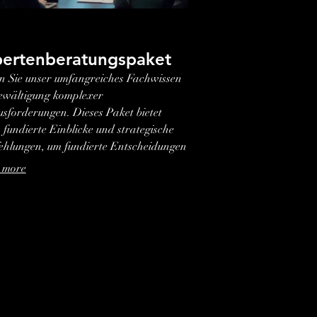
ertenberatungspaket
n Sie unser umfangreiches Fachwissen
ewältigung komplexer
sforderungen. Dieses Paket bietet
 fundierte Einblicke und strategische
hlungen, um fundierte Entscheidungen
ffen und Ihre Potenziale voll
 more
schöpfen.