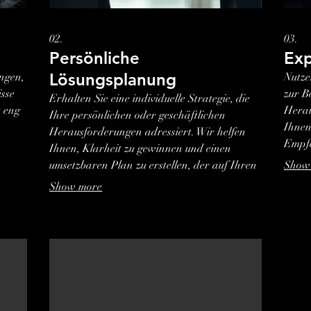
02.
03.
Persönliche
Exp
Lösungsplanung
ngen,
Nutze
isse
zur B
Erhalten Sie eine individuelle Strategie, die
t eng
Herau
Ihre persönlichen oder geschäftlichen
Ihnen
Herausforderungen adressiert. Wir helfen
Empfe
Ihnen, Klarheit zu gewinnen und einen
fern.
zu tre
umsetzbaren Plan zu erstellen, der auf Ihren
Show
auszu
Erfolg ausgerichtet ist.
Show more