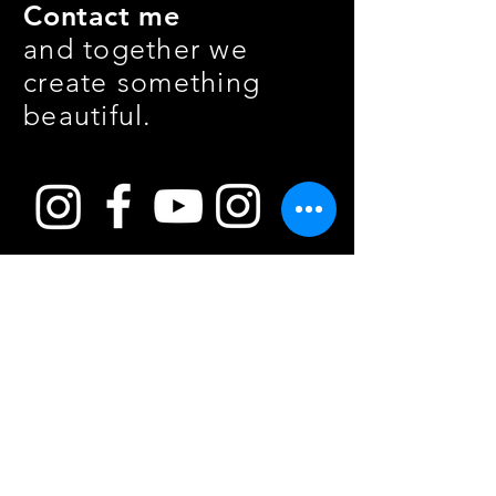
Contact me
and together we
create something
beautiful.
info@inframe-pictures.at
+43 677 6317 0533
Datenschutz
AGB
Cookies
Impressum